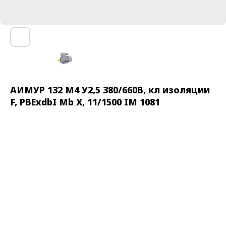
АИМУР 132 М4 У2,5 380/660В, кл изоляции
F, РВЕхdbI Mb X, 11/1500 IM 1081
Взрывозащищенный электродвигатель АИМУР
предназначен для комплектации приводов
механизмов в подземных выработках шахт,
рудников и в их наземных строениях, опасных по
рудничному газу и (или) горючей пыли в
концентрациях согласно действующих «Правил
безопасности в угольных шахтах», а также во
взрывоопасных зонах помещений и наружных
установок согласно ГОСТ Р 52350.14-2006 (МЭК 60079-
14:2002).