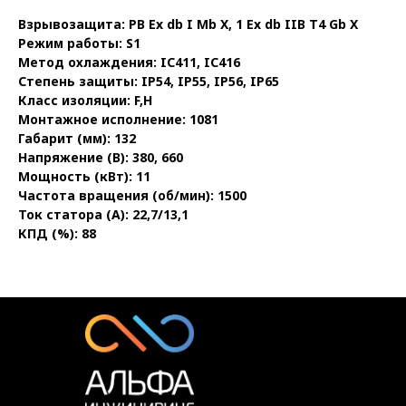
Взрывозащита: PB Ex db I Mb X, 1 Ex db IIB T4 Gb X
Режим работы: S1
Метод охлаждения: IC411, IC416
Степень защиты: IP54, IP55, IP56, IP65
Класс изоляции: F,H
Монтажное исполнение: 1081
Габарит (мм): 132
Напряжение (В): 380, 660
Мощность (кВт): 11
Частота вращения (об/мин): 1500
Ток статора (А): 22,7/13,1
КПД (%): 88