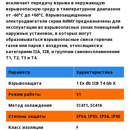
исключает передачу взрыва в окружающую
взрывоопасную среду в температурном диапазоне
от -60°C до +60°C. Взрывозащищенные
электродвигатели серии АИМУ предназначены для
эксплуатации во взрывоопасных зонах помещений и
наружных установок, в которых могут
образовываться взрывоопасные смеси горючих
газов или паров с воздухом, относящихся к
категориям IIA, IIB, и группам самовоспламенения
Т1, Т2, Т3 и Т4.
Параметр
Характеристика
Взрывозащита
1 Ex db IIB T4 Gb X
Режим работы
S1
Метод охлаждения
IC411, IC416
Степень защиты
IP54, IP55, IP56, IP65
Класс изоляции
F