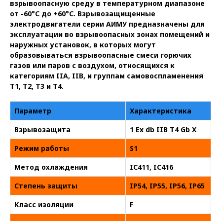
взрывоопасную среду в температурном диапазоне
от -60°C до +60°C. Взрывозащищенные
электродвигатели серии АИМУ предназначены для
эксплуатации во взрывоопасных зонах помещений и
наружных установок, в которых могут
образовываться взрывоопасные смеси горючих
газов или паров с воздухом, относящихся к
категориям IIA, IIB, и группам самовоспламенения
Т1, Т2, Т3 и Т4.
Параметр
Характеристика
Взрывозащита
1 Ex db IIB T4 Gb X
Режим работы
S1
Метод охлаждения
IC411, IC416
Степень защиты
IP54, IP55, IP56, IP65
Класс изоляции
F